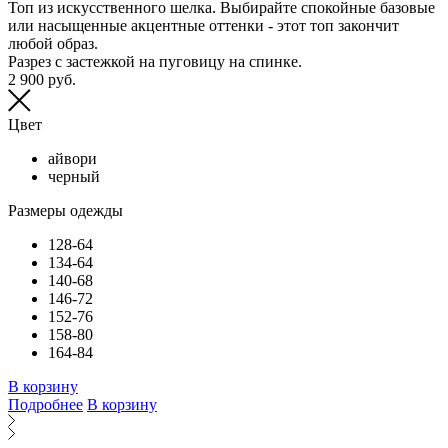
Топ из искусственного шелка. Выбирайте спокойные базовые
Б
или насыщенные акцентные оттенки - этот топ закончит
Б
любой образ.
Н
Разрез с застежкой на пуговицу на спинке.
Б
2 900 руб.
И
к
3
Цвет
айвори
черный
Размеры одежды
128-64
134-64
140-68
146-72
152-76
158-80
164-84
В
В корзину
Подробнее
В корзину