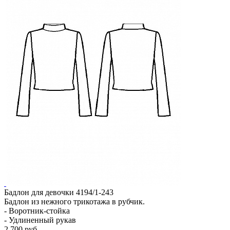
Р
2
В
Бадлон для девочки 4194/1-243
Бадлон из нежного трикотажа в рубчик.
- Воротник-стойка
- Удлиненный рукав
2 700 руб.