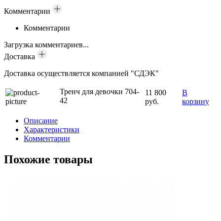
Комментарии
Комментарии
Загрузка комментариев...
Доставка
Доставка осуществляется компанией "СДЭК"
Тренч для девочки 704-
11 800
В
42
руб.
корзину
Описание
Характеристики
Комментарии
Похожие товары
Т
Т
и
л