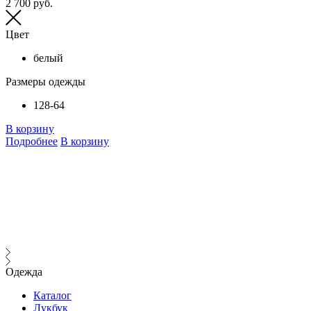
2 700 руб.
Р
2
Цвет
белый
Размеры одежды
128-64
В корзину
Подробнее
В корзину
В
Одежда
Каталог
Лукбук