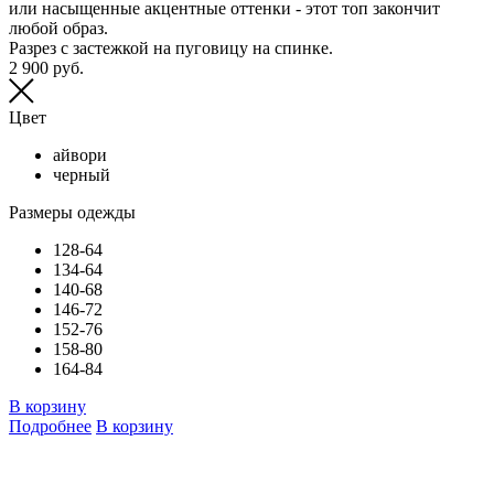
или насыщенные акцентные оттенки - этот топ закончит
Б
любой образ.
Н
Разрез с застежкой на пуговицу на спинке.
Б
2 900 руб.
И
к
3
Цвет
айвори
черный
Размеры одежды
128-64
134-64
140-68
146-72
152-76
158-80
164-84
В
В корзину
Подробнее
В корзину