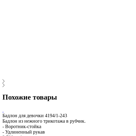
Похожие товары
Бадлон для девочки 4194/1-243
Т
Бадлон из нежного трикотажа в рубчик.
Т
- Воротник-стойка
и
- Удлиненный рукав
л