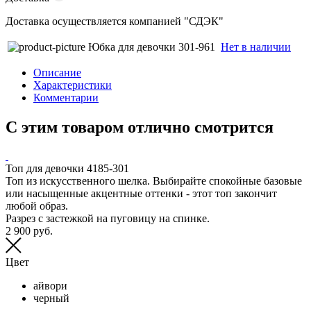
Доставка осуществляется компанией "СДЭК"
Юбка для девочки 301-961
Нет в наличии
Описание
Характеристики
Комментарии
С этим товаром отлично смотрится
Топ для девочки 4185-301
Топ из искусственного шелка. Выбирайте спокойные базовые
Б
или насыщенные акцентные оттенки - этот топ закончит
Б
любой образ.
Н
Разрез с застежкой на пуговицу на спинке.
Б
2 900 руб.
И
к
3
Цвет
айвори
черный