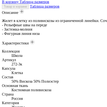
В корзину
Таблица размеров
Таблица размеров
Товар в корзине
Описание
Жилет в клетку из поливискозы из ограниченной линейки. Соч
- Рельефные швы на переде
- Застежка-молния
- Фигурная линия низа
Характеристики
Коллекция
Школа
Артикул
272-3к
Капсула
Клетка
Состав
50% Вискоза 50% Полиэстер
Основная ткань
Костюмная поливискоза
Страна
Россия
Категория